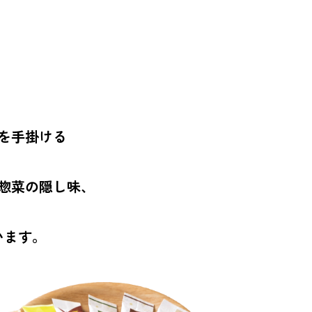
を手掛ける
惣菜の隠し味、
います。